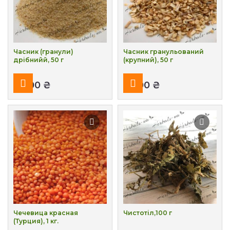
Часник (гранули)
Часник гранульований
дрібнийй, 50 г
(крупний), 50 г
₴
₴
Чечевица красная
Чистотіл,100 г
(Турция), 1 кг.