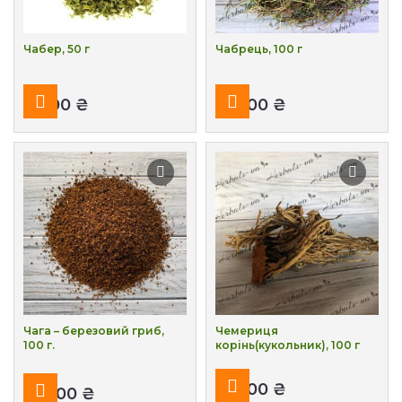
Чабер, 50 г
Чабрець, 100 г
₴
₴
Чага – березовий гриб,
Чемериця
100 г.
корінь(кукольник), 100 г
₴
₴