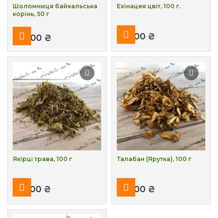
Шоломниця байкальська
Ехінацея цвіт, 100 г.
корінь, 50 г
₴
₴
Якірці трава, 100 г
Талабан (Ярутка), 100 г
₴
₴