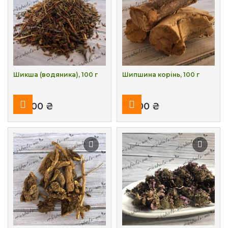
Шикша (водяника), 100 г
Шипшина корінь, 100 г
₴
₴