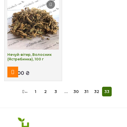
Нечуй-вітер, Волосник
(Ястребинка), 100 г
₴
←
1
2
3
…
30
31
32
33