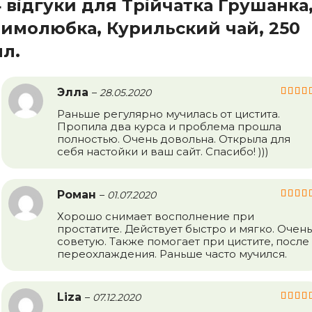
 відгуки для
Трійчатка Грушанка
имолюбка, Курильский чай, 250
л.
Элла
–
28.05.2020
Раньше регулярно мучилась от цистита.
Пропила два курса и проблема прошла
полностью. Очень довольна. Открыла для
себя настойки и ваш сайт. Спасибо! )))
Роман
–
01.07.2020
Хорошо снимает восполнение при
простатите. Действует быстро и мягко. Очень
советую. Также помогает при цистите, после
переохлаждения. Раньше часто мучился.
Liza
–
07.12.2020