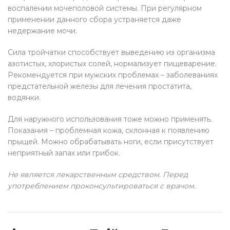
воспалении мочеполовой системы. При регулярном
применении данного сбора устраняется даже
недержание мочи.
Сила тройчатки способствует выведению из организма
азотистых, хлористых солей, нормализует пищеварение.
Рекомендуется при мужских проблемах – заболеваниях
предстательной железы для лечения простатита,
водянки.
Для наружного использования тоже можно применять.
Показания – проблемная кожа, склонная к появлению
прыщей. Можно обрабатывать ноги, если присутствует
неприятный запах или грибок.
Не является лекарственным средством. Перед
употреблением проконсультироваться с врачом.