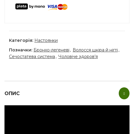
Категорія:
Настоянки
Позначки:
Бронхо-легеневі
,
Волосся шкіра й нігті
,
Сечостатева система
,
Чоловіче здоров’я
ОПИС