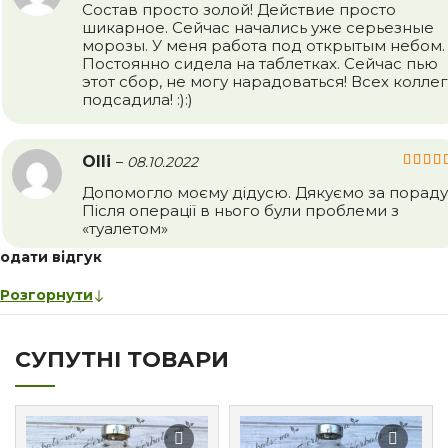
Состав просто золой! Действие просто
шикарное. Сейчас начались уже серьезные
морозы. У меня работа под открытым небом.
Постоянно сидела на таблетках. Сейчас пью
этот сбор, не могу нарадоваться! Всех коллег
подсадила! :):)
Olli
–
08.10.2022
Допомогло моєму дідусю. Дякуємо за пораду
Після операції в нього були проблеми з
«туалетом»
одати відгук
Розгорнути
СУПУТНІ ТОВАРИ