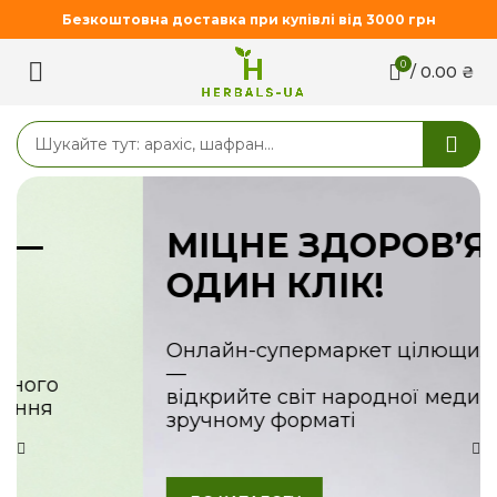
Безкоштовна доставка при купівлі від 3000 грн
0
/
0.00
₴
МІЦНЕ ЗДОРОВ’Я В
ОДИН КЛІК!
Онлайн-супермаркет цілющих товарів
—
відкрийте світ народної медицини у
зручному форматі