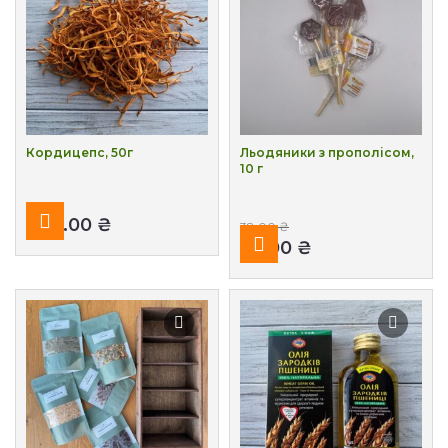
Кордицепс, 50г
Льодяники з прополісом,
10 г
₴
38.00
₴
28.00
₴