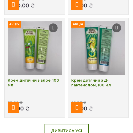
1,100.00
₴
40.00
₴
АКЦІЯ
АКЦІЯ
Крем дитячий з алое, 100
Крем дитячий з Д-
мл
пантенолом, 100 мл
60.00
₴
60.00
₴
40.00
₴
40.00
₴
ДИВИТИСЬ УСІ