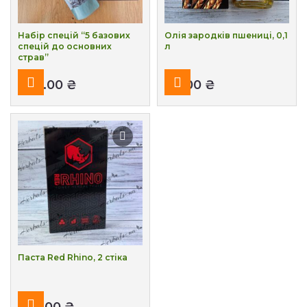
Набір спецій “5 базових
Олія зародків пшениці, 0,1
спецій до основних
л
страв”
₴
₴
Паста Red Rhino, 2 стіка