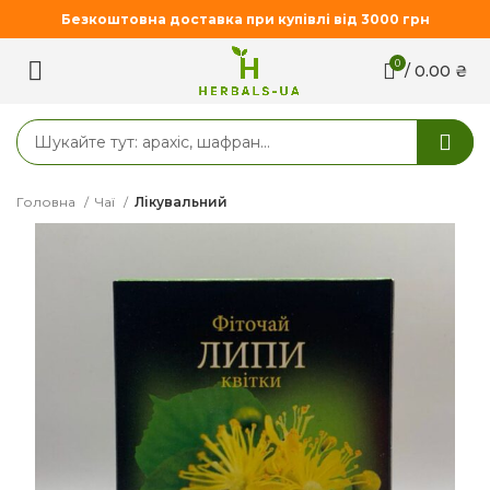
Безкоштовна доставка при купівлі від 3000 грн
0
/
0.00
₴
Головна
Чаї
Лікувальний