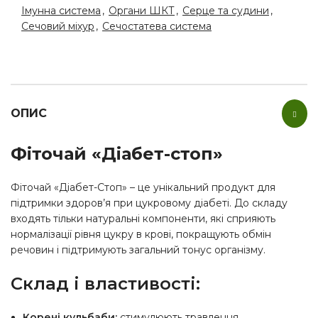
Імунна система
,
Органи ШКТ
,
Серце та судини
,
Сечовий міхур
,
Сечостатева система
ОПИС
Фіточай «Діабет-стоп»
Фіточай «Діабет-Стоп» – це унікальний продукт для
підтримки здоров’я при цукровому діабеті. До складу
входять тільки натуральні компоненти, які сприяють
нормалізації рівня цукру в крові, покращують обмін
речовин і підтримують загальний тонус організму.
Склад і властивості:
Корені кульбаби:
стимулюють травлення.