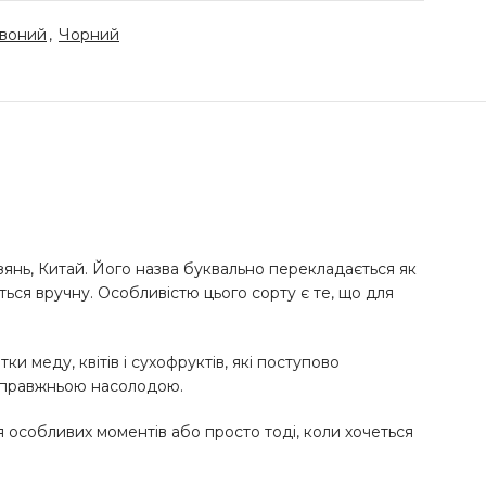
воний
,
Чорний
зянь, Китай. Його назва буквально перекладається як
ться вручну. Особливістю цього сорту є те, що для
 меду, квітів і сухофруктів, які поступово
 справжньою насолодою.
ля особливих моментів або просто тоді, коли хочеться