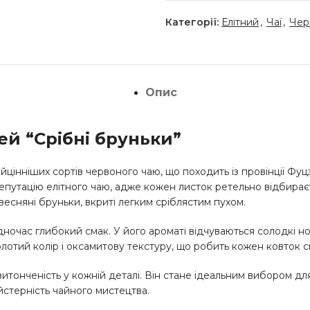
Категорії:
Елітний
,
Чаї
,
Чер
Опис
й “Срібні бруньки”
цінніших сортів червоного чаю, що походить із провінції Фуц
репутацію елітного чаю, адже кожен листок ретельно відбирає
весняні бруньки, вкриті легким сріблястим пухом.
час глибокий смак. У його ароматі відчуваються солодкі нотки
золотий колір і оксамитову текстуру, що робить кожен ковток
а витонченість у кожній деталі. Він стане ідеальним вибором д
йстерність чайного мистецтва.