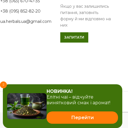
+38 (063) 670-47-35
Якщо у вас залишились
+38 (095) 852-82-20
питання, заповніть
форму й ми відповімо на
ua.herbals.ua@gmail.com
них
ЗАПИТАТИ
НОВИНКА!
Елітні чаї – відчуйте
винятковий смак і аромат!
Перейти