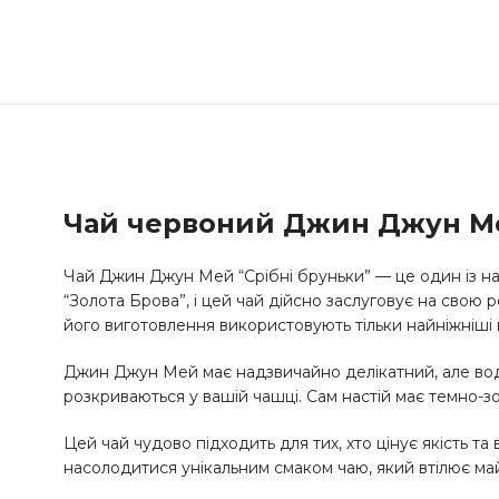
Чай червоний Джин Джун Ме
Чай Джин Джун Мей “Срібні бруньки” — це один із най
“Золота Брова”, і цей чай дійсно заслуговує на свою 
його виготовлення використовують тільки найніжніші 
Джин Джун Мей має надзвичайно делікатний, але водно
розкриваються у вашій чашці. Сам настій має темно-
Цей чай чудово підходить для тих, хто цінує якість т
насолодитися унікальним смаком чаю, який втілює ма