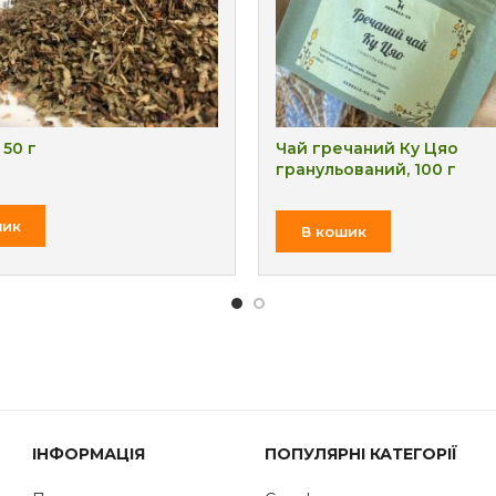
 50 г
Чай гречаний Ку Цяо
гранульований, 100 г
₴
шик
₴
В кошик
ІНФОРМАЦІЯ
ПОПУЛЯРНІ КАТЕГОРІЇ