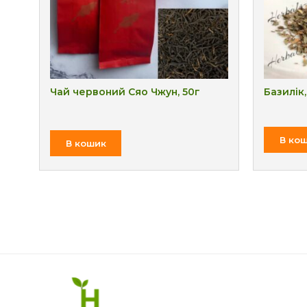
Чай червоний Сяо Чжун, 50г
Базилік,
В ко
₴
В кошик