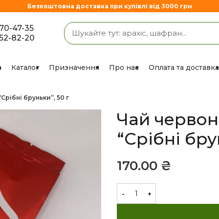
Безкоштовна доставка при купівлі від 3000 грн
670-47-35
852-82-20
а
Каталог
Призначення
Про нас
Оплата та доставка
рібні бруньки”, 50 г
Чай черво
“Срібні бру
₴