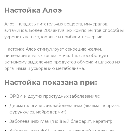
Настойка Алоэ
Алоэ – кладезь питательных веществ, минералов,
витаминов. Более 200 активных компонентов способны
укрепить ваше здоровье и прибавить энергии.
Настойка Алоэ стимулирует секрецию желчи,
пищеварительных желез, мочи. Т.е. способствует
активному выделению продуктов обмена и шлаков из
организма и ускорению метаболизма.
Настойка показана при:
ОРВИ и других простудных заболеваниях;
Дерматологических заболеваниях (экзема, псориаз,
фурункулез, нейродермит);
Заболеваниях глаз (гнойный блефарит, кератит);
Заболеваниях ЖКТ (колиты различной этиологии,