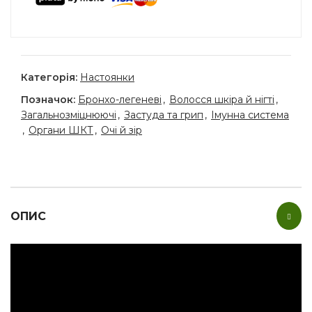
Категорія:
Настоянки
Позначок:
Бронхо-легеневі
,
Волосся шкіра й нігті
,
Загальнозміцнюючі
,
Застуда та грип
,
Імунна система
,
Органи ШКТ
,
Очі й зір
ОПИС