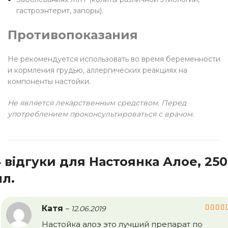
гастроэнтерит, запоры).
Противопоказания
Не рекомендуется использовать во время беременности
и кормления грудью, аллергических реакциях на
компоненты настойки.
Не является лекарственным средством. Перед
употреблением проконсультироваться с врачом.
 відгуки для
Настоянка Алое, 250
л.
Катя
–
12.06.2019
Настойка алоэ это лучший препарат по