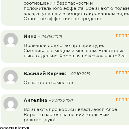
соотношении безопасности и
положительного эффекта. Все знают о польз
алоэ, а тут еще и в концентрированном виде.
Отличное эффективное средство.
Инна
–
24.06.2019
Полезное средство при простуде.
Смешиваю с медом и молоком. Некоторые
пьют отдельно. Хорошая полезная настойка.
Василий Керчик
–
02.10.2019
От запоров самое то)
Ангеліна
–
27.02.2020
Всі знають про корисні властивості Алое
Вера, ця настоянка не вийняток. Всім
рекомендую!!!
одати відгук