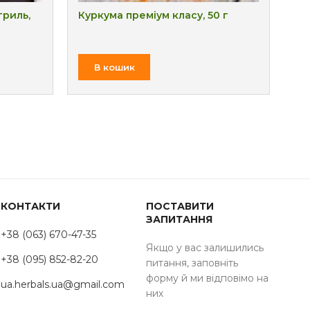
гриль,
Куркума преміум класу, 50 г
Ван
₴
В кошик
КОНТАКТИ
ПОСТАВИТИ
ЗАПИТАННЯ
+38 (063) 670-47-35
Якщо у вас залишились
+38 (095) 852-82-20
питання, заповніть
форму й ми відповімо на
ua.herbals.ua@gmail.com
них