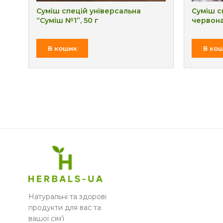
Суміш спецій універсальна
Суміш с
“Суміш №1”, 50 г
червона
₴
В кошик
В ко
Натуральні та здорові
продукти для вас та
вашої сім’ї