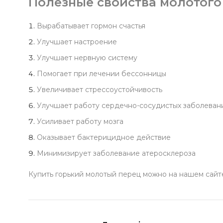
Полезные свойства молотого
Вырабатывает гормон счастья
Улучшает настроение
Улучшает нервную систему
Помогает при лечении бессонницы
Увеличивает стрессоустойчивость
Улучшает работу сердечно-сосудистых заболеван
Усиливает работу мозга
Оказывает бактерицидное действие
Минимизирует заболевание атеросклероза
Купить горький молотый перец можно на нашем сай