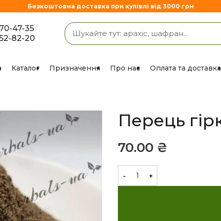
Безкоштовна доставка при купівлі від 3000 грн
670-47-35
852-82-20
а
Каталог
Призначення
Про нас
Оплата та доставка
Перець гір
₴