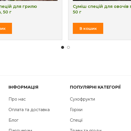
пецій для грилю
Суміш спецій для овочів 
, 50 г
50 г
₴
₴
шик
В кошик
ІНФОРМАЦІЯ
ПОПУЛЯРНІ КАТЕГОРІЇ
Про нас
Сухофрукти
Оплата та доставка
Горіхи
Блог
Спеції
Партнерам
Трави та ягоди