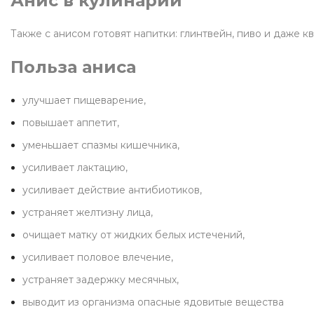
Анис в кулинарии
Также с анисом готовят напитки: глинтвейн, пиво и даже к
Польза аниса
улучшает пищеварение,
повышает аппетит,
уменьшает спазмы кишечника,
усиливает лактацию,
усиливает действие антибиотиков,
устраняет желтизну лица,
очищает матку от жидких белых истечений,
усиливает половое влечение,
устраняет задержку месячных,
выводит из организма опасные ядовитые вещества