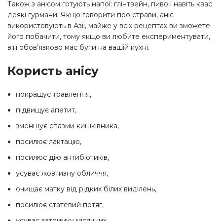
Також з анісом готують напої: глінтвейн, пиво і навіть квас
деякі гурмани. Якщо говорити про страви, аніс
використовують в Азії, майже у всіх рецептах ви зможете
його побачити, тому якщо ви любите експериментувати,
він обов’язково має бути на вашій кухні.
Користь анісу
покращує травлення,
підвищує апетит,
зменшує спазми кишківника,
посилює лактацію,
посилює дію антибіотиків,
усуває жовтизну обличчя,
очищає матку від рідких білих виділень,
посилює статевий потяг,
усуває затримку місячних,