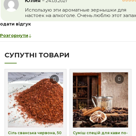
Юлия
–
24.03.2021
Использую эти ароматные зернышки для
настоек на алкоголе. Очень люблю этот запах
одати відгук
Розгорнути
СУПУТНІ ТОВАРИ
Сіль сванська червона, 50
Суміш спецій для кави по-