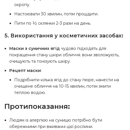
окропу.
Настоювати 30 хвилин, потім процідити.
Пити по ½ склянки 2-3 рази на день.
5. Використання у косметичних засобах
:
Маски з суничних ягід
чудово підходять для
покращення стану шкіри обличчя: вони зволожують,
очищують та тонізують шкіру.
Рецепт маски
:
Подрібнити кілька ягід до стану пюре, нанести на
очищене обличчя на 10-15 хвилин, потім змити
теплою водою.
Протипоказання
:
Людям із алергією на суницю потрібно бути
обережними при вживанні цієї рослини.