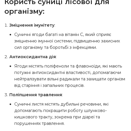
Користь суниці лісової для
організму:
Зміцнення імунітету
:
Суничні ягоди багаті на вітамін С, який сприяє
зміцненню імунної системи, підвищенню захисних
сил організму та боротьбі з інфекціями.
Антиоксидантна дія
:
Ягоди містять поліфеноли та флавоноїди, які мають
потужні антиоксидантні властивості, допомагаючи
нейтралізувати вільні радикали та захищати організм
від старіння і запальних процесів.
Поліпшення травлення
:
Суничні листя містять дубильні речовини, які
допомагають покращити роботу шлунково-
кишкового тракту, зокрема при діареї та
порушеннях травлення.