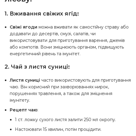
1. Вживання свіжих ягід
:
Свіжі ягоди
можна вживати як самостійну страву або
додавати до десертів, смузі, салатів, чи
використовувати для приготування варення, джемів
або компотів. Вони зміцнюють організм, підвищують
енергетичний рівень та імунітет.
2. Чай з листя суниці
:
Листя суниці
часто використовують для приготування
чаю. Він корисний при захворюваннях нирок,
порушеннях травлення, а також для зміцнення
імунітету.
Рецепт чаю
:
1 ст. ложку сухого листя залити 250 мл окропу.
Настоювати 15 хвилин, потім процідити.