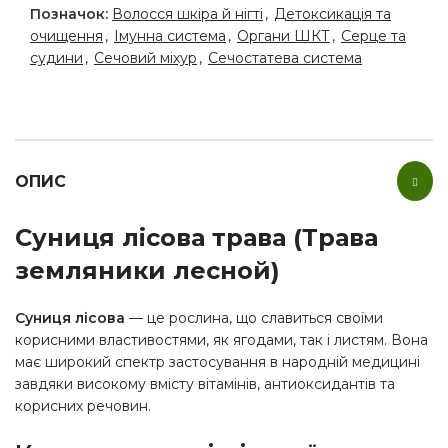
Позначок:
Волосся шкіра й нігті
,
Детоксикація та
очищення
,
Імунна система
,
Органи ШКТ
,
Серце та
судини
,
Сечовий міхур
,
Сечостатева система
ОПИС
Суниця лісова трава (Трава
земляники лесной)
Суниця лісова
— це рослина, що славиться своїми
корисними властивостями, як ягодами, так і листям. Вона
має широкий спектр застосування в народній медицині
завдяки високому вмісту вітамінів, антиоксидантів та
корисних речовин.