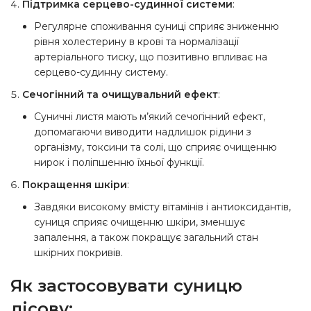
Підтримка серцево-судинної системи
:
Регулярне споживання суниці сприяє зниженню
рівня холестерину в крові та нормалізації
артеріального тиску, що позитивно впливає на
серцево-судинну систему.
Сечогінний та очищувальний ефект
:
Суничні листя мають м’який сечогінний ефект,
допомагаючи виводити надлишок рідини з
організму, токсини та солі, що сприяє очищенню
нирок і поліпшенню їхньої функції.
Покращення шкіри
:
Завдяки високому вмісту вітамінів і антиоксидантів,
суниця сприяє очищенню шкіри, зменшує
запалення, а також покращує загальний стан
шкірних покривів.
Як застосовувати суницю
лісову: