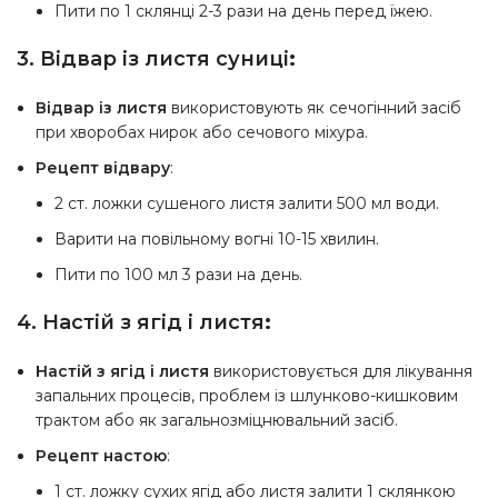
Пити по 1 склянці 2-3 рази на день перед їжею.
3. Відвар із листя суниці
:
Відвар із листя
використовують як сечогінний засіб
при хворобах нирок або сечового міхура.
Рецепт відвару
:
2 ст. ложки сушеного листя залити 500 мл води.
Варити на повільному вогні 10-15 хвилин.
Пити по 100 мл 3 рази на день.
4. Настій з ягід і листя
:
Настій з ягід і листя
використовується для лікування
запальних процесів, проблем із шлунково-кишковим
трактом або як загальнозміцнювальний засіб.
Рецепт настою
:
1 ст. ложку сухих ягід або листя залити 1 склянкою