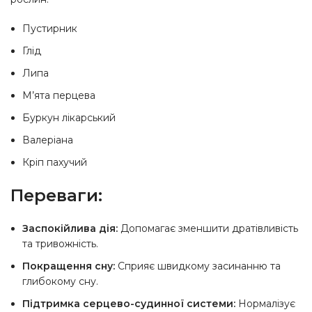
Пустирник
Глід
Липа
М’ята перцева
Буркун лікарський
Валеріана
Кріп пахучий
Переваги:
Заспокійлива дія:
Допомагає зменшити дратівливість
та тривожність.
Покращення сну:
Сприяє швидкому засинанню та
глибокому сну.
Підтримка серцево-судинної системи:
Нормалізує