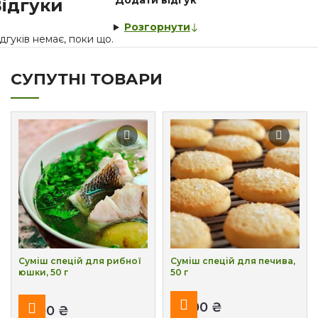
Додати відгук
ідгуки
Розгорнути
дгуків немає, поки що.
СУПУТНІ ТОВАРИ
Суміш спецій для рибної
Суміш спецій для печива,
юшки, 50 г
50 г
₴
₴