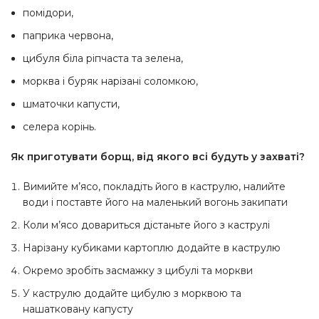
помідори,
паприка червона,
цибуля біла ріпчаста та зелена,
морква і буряк нарізані соломкою,
шматочки капусти,
селера корінь.
Як приготувати борщ, від якого всі будуть у захваті?
Вимийте м’ясо, покладіть його в каструлю, налийте
води і поставте його на маленький вогонь закипати
Коли м’ясо довариться дістаньте його з каструлі
Нарізану кубиками картоплю додайте в каструлю
Окремо зробіть засмажку з цибулі та моркви
У каструлю додайте цибулю з морквою та
нашатковану капусту