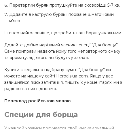
Перетертий буряк протушкуйте на сковорідці 5-7 хв.
Додайте в каструлю буряк і порізане шматочками
м’ясо
І тепер найголовніше, що зробить ваш борщ унікальним
Додайте дрібно нарізаний часник і спеції “Для борщу”.
Саме приправи надають йому того неповторного смаку
та аромату, від якого всі будуть у захваті.
Купити спеціально підібрану суміш “Для борщу” ви
можете на нашому сайті Herbals.ua-com. Якщо у вас
залишилися якісь запитання, пишіть їх у коментарях, ми з
радістю на них відповімо.
Переклад російською мовою
Специи для борща
У каждой хозяйки получается свой индивидуальный