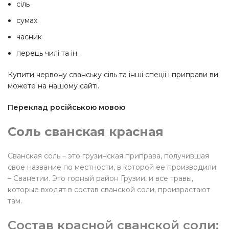
сіль
сумах
часник
перець чилі та ін.
Купити червону сванську сіль та інші спеції і приправи ви
можете на нашому сайті.
Переклад російською мовою
Соль сванская красная
Сванская соль – это грузинская приправа, получившая
свое название по местности, в которой ее производили
– Сванетии. Это горный район Грузии, и все травы,
которые входят в состав сванской соли, произрастают
там.
Состав красной сванской соли: