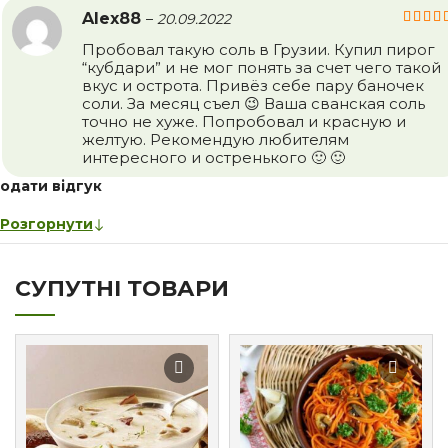
Alex88
–
20.09.2022
Пробовал такую соль в Грузии. Купил пирог
“кубдари” и не мог понять за счет чего такой
вкус и острота. Привёз себе пару баночек
соли. За месяц съел 😉 Ваша сванская соль
точно не хуже. Попробовал и красную и
желтую. Рекомендую любителям
интересного и остренького 🙂 🙂
одати відгук
Розгорнути
СУПУТНІ ТОВАРИ