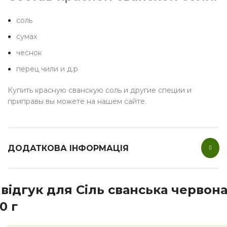
соль
сумах
чеснок
перец чили и д.р
Купить красную сванскую соль и другие специи и
приправы вы можете на нашем сайте.
ДОДАТКОВА ІНФОРМАЦІЯ
 відгук для
Сіль сванська червона
0 г