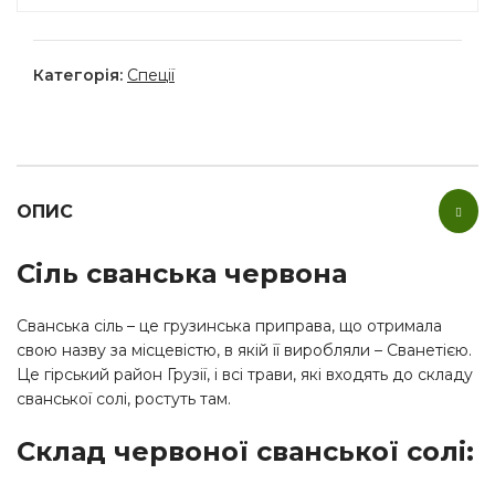
Категорія:
Спеції
ОПИС
Сіль сванська червона
Сванська сіль – це грузинська приправа, що отримала
свою назву за місцевістю, в якій її виробляли – Сванетією.
Це гірський район Грузії, і всі трави, які входять до складу
сванської солі, ростуть там.
Склад червоної сванської солі: