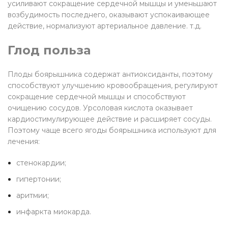
усиливают сокращение сердечной мышцы и уменьшают
возбудимость последнего, оказывают успокаивающее
действие, нормализуют артериальное давление. т.д.
Глод польза
Плоды боярышника содержат антиоксиданты, поэтому
способствуют улучшению кровообращения, регулируют
сокращение сердечной мышцы и способствуют
очищению сосудов. Урсоловая кислота оказывает
кардиостимулирующее действие и расширяет сосуды.
Поэтому чаще всего ягоды боярышника используют для
лечения:
стенокардии;
гипертонии;
аритмии;
инфаркта миокарда.