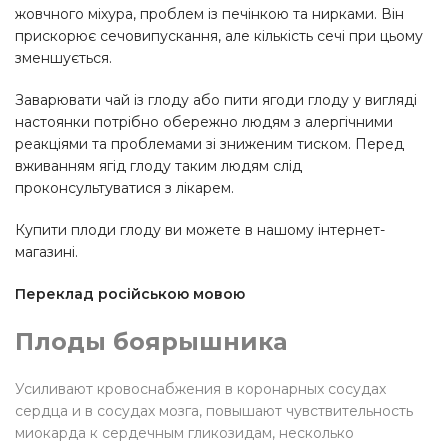
жовчного міхура, проблем із печінкою та нирками. Він
прискорює сечовипускання, але кількість сечі при цьому
зменшується.
Заварювати чай із глоду або пити ягоди глоду у вигляді
настоянки потрібно обережно людям з алергічними
реакціями та проблемами зі зниженим тиском. Перед
вживанням ягід глоду таким людям слід
проконсультуватися з лікарем.
Купити плоди глоду ви можете в нашому інтернет-
магазині.
Переклад російською мовою
Плоды боярышника
Усиливают кровоснабжения в коронарных сосудах
сердца и в сосудах мозга, повышают чувствительность
миокарда к сердечным гликозидам, несколько