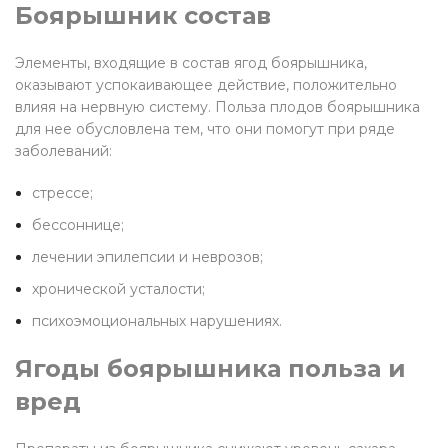
Боярышник состав
Элементы, входящие в состав ягод боярышника,
оказывают успокаивающее действие, положительно
влияя на нервную систему. Польза плодов боярышника
для нее обусловлена тем, что они помогут при ряде
заболеваний:
стрессе;
бессоннице;
лечении эпилепсии и неврозов;
хронической усталости;
психоэмоциональных нарушениях.
Ягоды боярышника польза и
вред