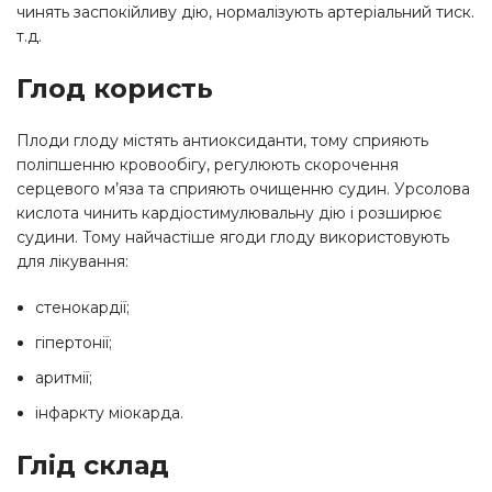
чинять заспокійливу дію, нормалізують артеріальний тиск.
т.д.
Глод користь
Плоди глоду містять антиоксиданти, тому сприяють
поліпшенню кровообігу, регулюють скорочення
серцевого м’яза та сприяють очищенню судин. Урсолова
кислота чинить кардіостимулювальну дію і розширює
судини. Тому найчастіше ягоди глоду використовують
для лікування:
стенокардії;
гіпертонії;
аритмії;
інфаркту міокарда.
Глід склад