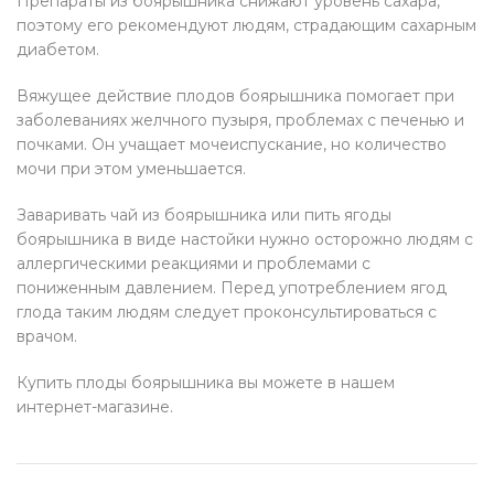
Препараты из боярышника снижают уровень сахара,
поэтому его рекомендуют людям, страдающим сахарным
диабетом.
Вяжущее действие плодов боярышника помогает при
заболеваниях желчного пузыря, проблемах с печенью и
почками. Он учащает мочеиспускание, но количество
мочи при этом уменьшается.
Заваривать чай из боярышника или пить ягоды
боярышника в виде настойки нужно осторожно людям с
аллергическими реакциями и проблемами с
пониженным давлением. Перед употреблением ягод
глода таким людям следует проконсультироваться с
врачом.
Купить плоды боярышника вы можете в нашем
интернет-магазине.