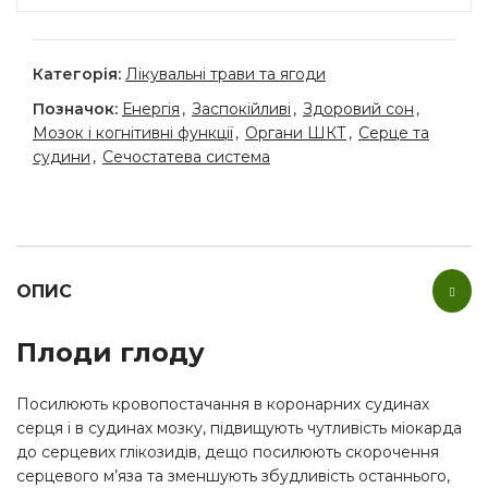
Категорія:
Лікувальні трави та ягоди
Позначок:
Енергія
,
Заспокійливі
,
Здоровий сон
,
Мозок і когнітивні функції
,
Органи ШКТ
,
Серце та
судини
,
Сечостатева система
ОПИС
Плоди глоду
Посилюють кровопостачання в коронарних судинах
серця і в судинах мозку, підвищують чутливість міокарда
до серцевих глікозидів, дещо посилюють скорочення
серцевого м’яза та зменшують збудливість останнього,