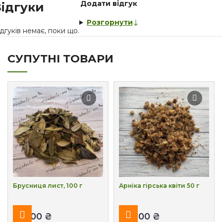
Додати відгук
ідгуки
Розгорнути
дгуків немає, поки що.
СУПУТНІ ТОВАРИ
Брусниця лист, 100 г
Арніка гірська квіти 50 г
₴
₴