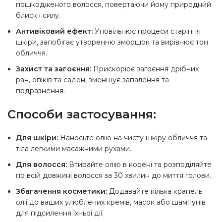
пошкодженого волосся, повертаючи йому природний
блиск і силу.
Антивіковий ефект:
Уповільнює процеси старіння
шкіри, запобігає утворенню зморшок та вирівнює тон
обличчя.
Захист та загоєння:
Прискорює загоєння дрібних
ран, опіків та саден, зменшує запалення та
подразнення.
Способи застосування:
Для шкіри:
Наносьте олію на чисту шкіру обличчя та
тіла легкими масажними рухами.
Для волосся:
Втирайте олію в корені та розподіляйте
по всій довжині волосся за 30 хвилин до миття голови.
Збагачення косметики:
Додавайте кілька крапель
олії до ваших улюблених кремів, масок або шампунів
для підсилення їхньої дії.