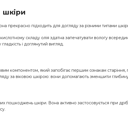
я шкіри
 Вона прекрасно підходить для догляду за різними типами шкір
ислотному складу олія здатна запечатувати вологу всередині
 гладкість і доглянутий вигляд.
вим компонентом, який запобігає першим ознакам старіння, п
яду за віковою шкірою: вони допомагають зменшити глибину 
ізних пошкоджень шкіри. Вона активно застосовується при дріб
су.