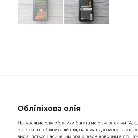
Обліпіхова олія
Натуральна олія обліпихи багата на різні вітаміни (А, Е
містяться в обліпиховій олії, належать до моно- і по
вирізняється насиченим оранжево-червоним відтінко