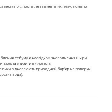
я веснянок, постакне і пігментних плям, помітно
облення себуму є наслідком зневоднення шкіри.
, можна знизити її жирність.
обліпихи відновлюють природний бар’єр на поверхні
орстка вода).