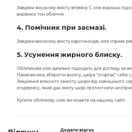
Завдяки високому вмісту вітаміну С олія відмінно під
вирівнює тон обличчя.
4. Помічник при засмазі.
Завдяки високому вмісту каротиноїдів, олія сприяє рів
5. Усунення жирного блиску.
Обліпихова олія ідеально підходить для догляду за
Намагаючись зберегти вологу, шкіра “огортає” себе се
Зміцнення власного захисту шкіри від зовнішнього се
епідермісу, який дає змогу шкірі протистояти несприя
Купити обліпіхову олію ви можете на нашому сайті.
Додати відгук