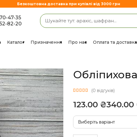
Безкоштовна доставка при купівлі від 3000 грн
670-47-35
852-82-20
а
Каталог
Призначення
Про нас
Оплата та доставка
Обліпихова
(
0
відгуків)
₴