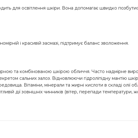
ходить для освітлення шкіри. Вона допомагає швидко позбутис
номірній і красивій засмазі, підтримує баланс зволоження.
 жирною та комбінованою шкірою обличчя. Часто надмірне вир
кретом сальних залоз. Відновлюючи гідроліпідну мантію шкіри
редовища. Вітаміни, мінерали та жирні кислоти в складі олії 
тливій дії зовнішніх чинників (вітер, перепади температури, ж