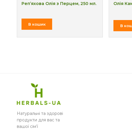
Реп’яхова Олія з Перцем, 250 мл.
Олія Кам
₴
В кошик
В ко
Натуральні та здорові
продукти для вас та
вашої сім’ї