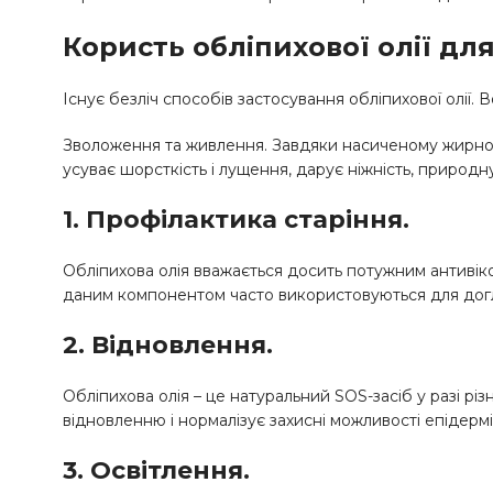
Користь обліпихової олії дл
Існує безліч способів застосування обліпихової олії.
Зволоження та живлення. Завдяки насиченому жирнок
усуває шорсткість і лущення, дарує ніжність, природну
1. Профілактика старіння.
Обліпихова олія вважається досить потужним антивіко
даним компонентом часто використовуються для догл
2. Відновлення.
Обліпихова олія – це натуральний SOS-засіб у разі р
відновленню і нормалізує захисні можливості епідермі
3. Освітлення.