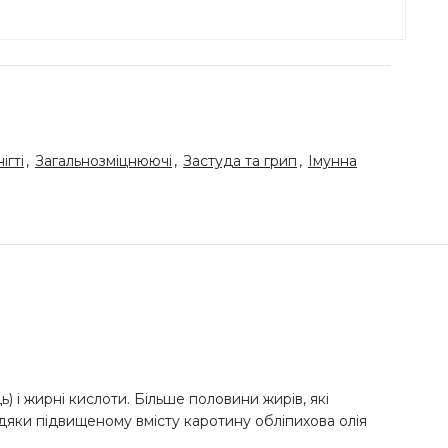
ігті
,
Загальнозміцнюючі
,
Застуда та грип
,
Імунна
ець) і жирні кислоти. Більше половини жирів, які
авдяки підвищеному вмісту каротину обліпихова олія