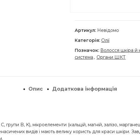
Артикул:
Невідомо
Категорія:
Олії
Позначок:
Волосся шкіра й н
система
,
Органи ШКТ
Опис
Додаткова інформація
, C, групи B, K), мікроелементи (кальцій, магній, залізо, марган
ліненасичених видів і мають велику користь для краси шкіри. З
м.