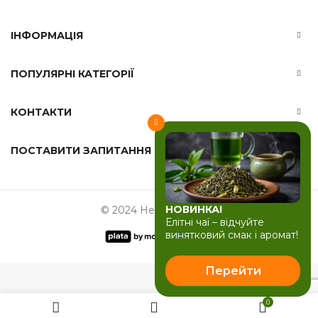
ІНФОРМАЦІЯ
ПОПУЛЯРНІ КАТЕГОРІЇ
КОНТАКТИ
ПОСТАВИТИ ЗАПИТАННЯ
НОВИНКА!
© 2024 Herbals-ua.com
Елітні чаї – відчуйте
винятковий смак і аромат!
Перейти
0
Листя подорожника, 100 г