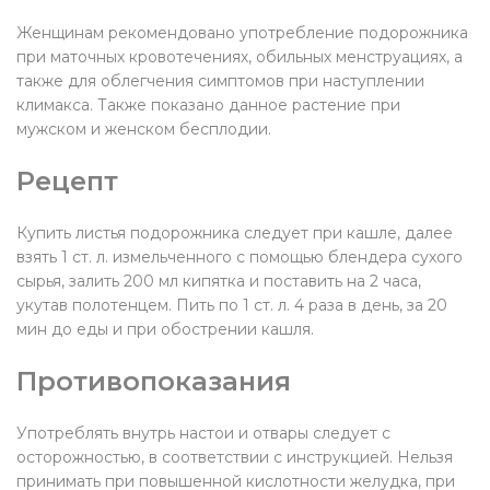
Женщинам рекомендовано употребление подорожника
при маточных кровотечениях, обильных менструациях, а
также для облегчения симптомов при наступлении
климакса. Также показано данное растение при
мужском и женском бесплодии.
Рецепт
Купить листья подорожника следует при кашле, далее
взять 1 ст. л. измельченного с помощью блендера сухого
сырья, залить 200 мл кипятка и поставить на 2 часа,
укутав полотенцем. Пить по 1 ст. л. 4 раза в день, за 20
мин до еды и при обострении кашля.
Противопоказания
Употреблять внутрь настои и отвары следует с
осторожностью, в соответствии с инструкцией. Нельзя
принимать при повышенной кислотности желудка, при