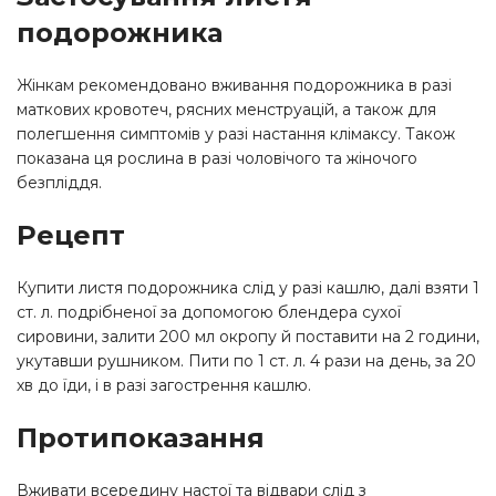
подорожника
Жінкам рекомендовано вживання подорожника в разі
маткових кровотеч, рясних менструацій, а також для
полегшення симптомів у разі настання клімаксу. Також
показана ця рослина в разі чоловічого та жіночого
безпліддя.
Рецепт
Купити листя подорожника слід у разі кашлю, далі взяти 1
ст. л. подрібненої за допомогою блендера сухої
сировини, залити 200 мл окропу й поставити на 2 години,
укутавши рушником. Пити по 1 ст. л. 4 рази на день, за 20
хв до їди, і в разі загострення кашлю.
Протипоказання
Вживати всередину настої та відвари слід з