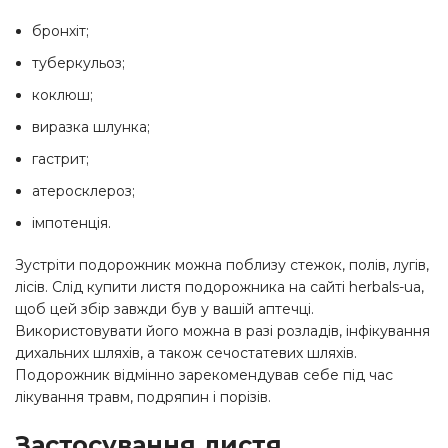
бронхіт;
туберкульоз;
коклюш;
виразка шлунка;
гастрит;
атеросклероз;
імпотенція.
Зустріти подорожник можна поблизу стежок, полів, лугів,
лісів. Слід купити листя подорожника на сайті herbals-ua,
щоб цей збір завжди був у вашій аптечці.
Використовувати його можна в разі розладів, інфікування
дихальних шляхів, а також сечостатевих шляхів.
Подорожник відмінно зарекомендував себе під час
лікування травм, подряпин і порізів.
Застосування листя