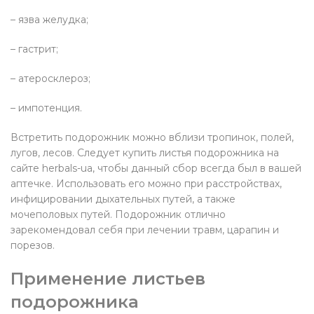
– язва желудка;
– гастрит;
– атеросклероз;
– импотенция.
Встретить подорожник можно вблизи тропинок, полей,
лугов, лесов. Следует купить листья подорожника на
сайте herbals-ua, чтобы данный сбор всегда был в вашей
аптечке. Использовать его можно при расстройствах,
инфицировании дыхательных путей, а также
мочеполовых путей. Подорожник отлично
зарекомендовал себя при лечении травм, царапин и
порезов.
Применение листьев
подорожника