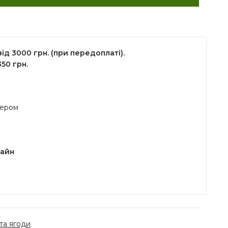
д 3000 грн. (при передоплаті).
50 грн.
жером
лайн
 та ягоди