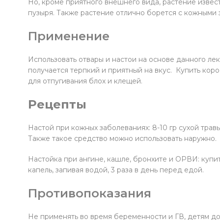
Но, кроме приятного внешнего вида, растение изве
пузыря. Также растение отлично борется с кожными з
Применение
Использовать отвары и настои на основе данного ле
получается терпкий и приятный на вкус. Купить кор
для отпугивания блох и клещей.
Рецепты
Настой при кожных заболеваниях: 8-10 гр сухой травы 
Также такое средство можно использовать наружно.
Настойка при ангине, кашле, бронхите и ОРВИ: купить
капель, запивая водой, 3 раза в день перед едой.
Противопоказания
Не применять во время беременности и ГВ, детям до