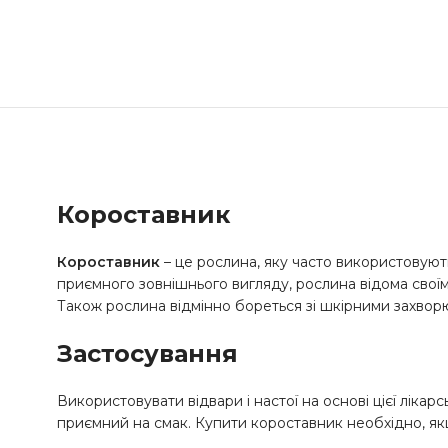
Короставник
Короставник
– це рослина, яку часто використовують
приємного зовнішнього вигляду, рослина відома свої
Також рослина відмінно бореться зі шкірними захворюв
Застосування
Використовувати відвари і настої на основі цієї ліка
приємний на смак. Купити короставник необхідно, якщ