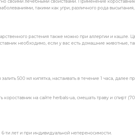
стно своими лечебными свойствами. Применение короставник
аболеваниями, такими как угри, различного рода высыпания, г
карственного растения также можно при аллергии и кашле. 
оставник необходимо, если у вас есть домашние животные, 
залить 500 мл кипятка, настаивать в течение 1 часа, далее пр
 короставник на сайте herbals-ua, смешать траву и спирт (70%
 6-ти лет и при индивидуальной непереносимости.