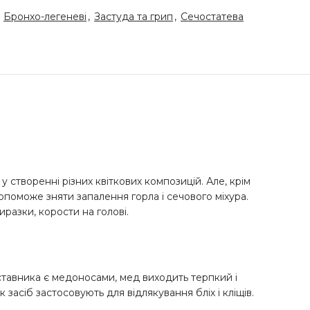
Бронхо-легеневі
,
Застуда та грип
,
Сечостатева
 створенні різних квіткових композицій. Але, крім
поможе зняти запалення горла і сечового міхура.
иразки, корости на голові.
роставника є медоносами, мед виходить терпкий і
асіб застосовують для відлякування бліх і кліщів.