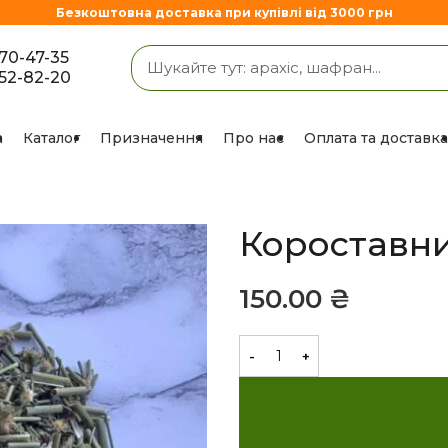
Безкоштовна доставка при купівлі від 3000 грн
670-47-35
852-82-20
а
Каталог
Призначення
Про нас
Оплата та доставка
Короставник
₴