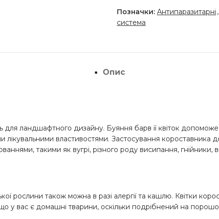
Позначки:
Антипаразитарні
,
система
Опис
 для ландшафтного дизайну. Буяння барв її квіток допоможе у
ми лікувальними властивостями. Застосування короставника до
аннями, такими як вугрі, різного роду висипання, гнійники, в
рської рослини також можна в разі алергії та кашлю. Квітки ко
о у вас є домашні тварини, оскільки подрібнений на порошок з