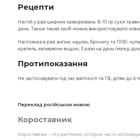
Рецепти
Настій у разі шкірних захворювань: 8-10 гр сухої тра
день. Також такий засіб можна використовувати зовн
Настоянка в разі ангіни, кашлю, бронхіту та ГРВІ: купи
крапель, запиваючи водою, 3 рази на день перед їдою
Протипоказання
Не застосовувати під час вагітності та ГВ, дітям до 6-
Переклад російською мовою
Короставник
Короставник – это растение, которое часто использ