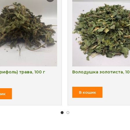
рифоль) трава, 100 г
Володушка золотиста, 10
₴
В кошик
₴
шик