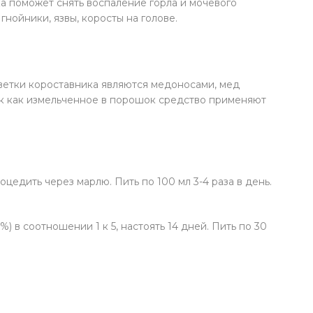
а поможет снять воспаление горла и мочевого
нойники, язвы, коросты на голове.
Цветки короставника являются медоносами, мед
так как измельченное в порошок средство применяют
оцедить через марлю. Пить по 100 мл 3-4 раза в день.
) в соотношении 1 к 5, настоять 14 дней. Пить по 30