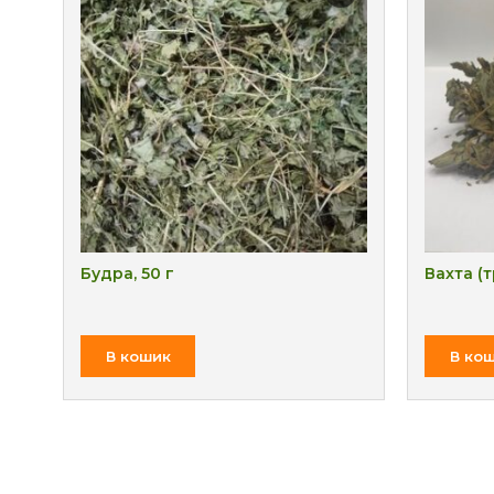
Будра, 50 г
Вахта (т
₴
В кошик
В ко