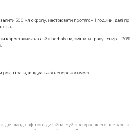
ви залити 500 мл окропу, настоювати протягом 1 години, далі п
ішньо.
ти короставник на сайті herbals-ua, змішати траву і спирт (70%
.
ти років і за індивідуальної непереносимості.
уют для ландшафтного дизайна. Буйство красок его цветков 