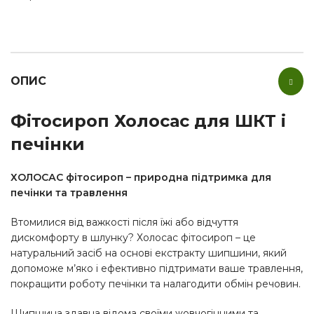
ОПИС
Фітосироп Холосас для ШКТ і
печінки
ХОЛОСАС фітосироп – природна підтримка для
печінки та травлення
Втомилися від важкості після їжі або відчуття
дискомфорту в шлунку? Холосас фітосироп – це
натуральний засіб на основі екстракту шипшини, який
допоможе м’яко і ефективно підтримати ваше травлення,
покращити роботу печінки та налагодити обмін речовин.
Шипшина здавна відома своїми жовчогінними та