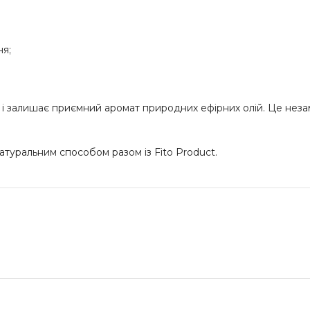
ня;
 і залишає приємний аромат природних ефірних олій. Це неза
атуральним способом разом із Fito Product.