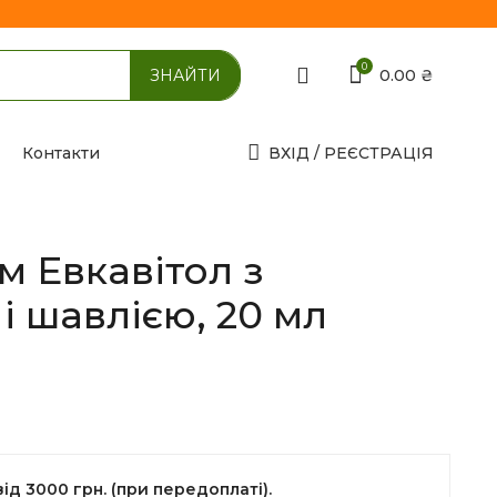
0
0.00
₴
Контакти
ВХІД / РЕЄСТРАЦІЯ
м Евкавітол з
і шавлією, 20 мл
д 3000 грн. (при передоплаті).