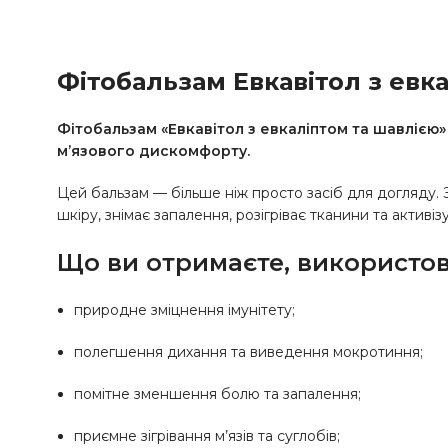
Фітобальзам Евкавітол з евк
Фітобальзам «Евкавітол з евкаліптом та шавлією» 
м’язового дискомфорту.
Цей бальзам — більше ніж просто засіб для догляду. З
шкіру, знімає запалення, розігріває тканини та активі
Що ви отримаєте, використов
природне зміцнення імунітету;
полегшення дихання та виведення мокротиння;
помітне зменшення болю та запалення;
приємне зігрівання м’язів та суглобів;