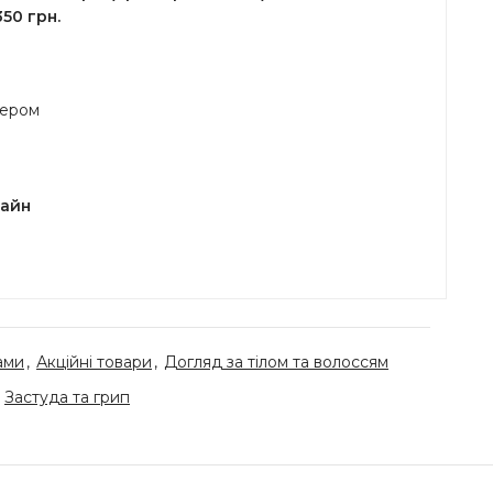
50 грн.
жером
лайн
ами
,
Акційні товари
,
Догляд за тілом та волоссям
Застуда та грип