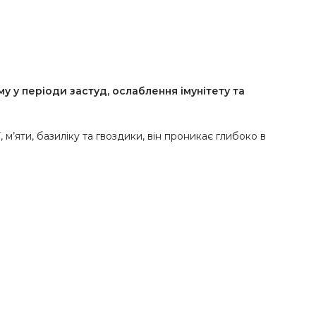
у у періоди застуд, ослаблення імунітету та
м’яти, базиліку та гвоздики, він проникає глибоко в