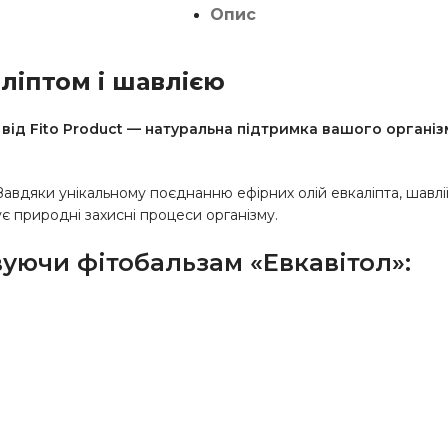
Опис
аліптом і шавлією
від Fito Product — натуральна підтримка вашого організм
авдяки унікальному поєднанню ефірних олій евкаліпта, шавлії, 
зує природні захисні процеси організму.
уючи фітобальзам «Евкавітол»: