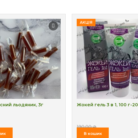
АКЦІЯ
сний льодяник, 3г
Жокей гель 3 в 1, 100 г-2
190.00
₴
140.00
₴
шик
В кошик