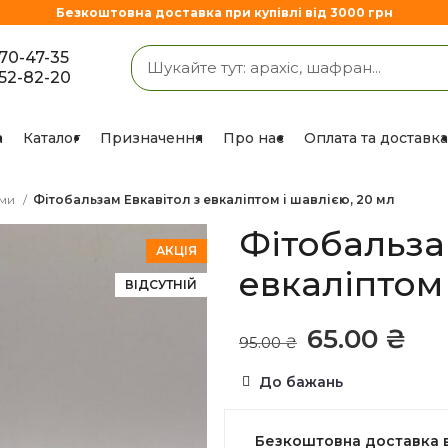
Безкоштовна доставка при купівлі від 3000 грн
670-47-35
852-82-20
а
Каталог
Призначення
Про нас
Оплата та доставка
ами
Фітобальзам Евкавітол з евкаліптом і шавлією, 20 мл
Фітобальза
АКЦІЯ
евкаліптом 
ВІДСУТНІЙ
65.00
₴
95.00
₴
До бажань
Безкоштовна доставка ві