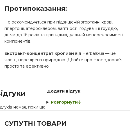
Протипоказання:
Не рекомендується при підвищеній згортанні крові,
гіпертонії, атеросклерозі, вагітності, годуванні груддю,
дітям до 16 років та при індивідуальній непереносимості
компонентів.
Екстракт-концентрат кропиви
від Herbals-ua — це
якість, перевірена природою. Дбайте про своє здоров’я
просто та ефективно!
Додати відгук
ідгуки
Розгорнути
дгуків немає, поки що.
СУПУТНІ ТОВАРИ