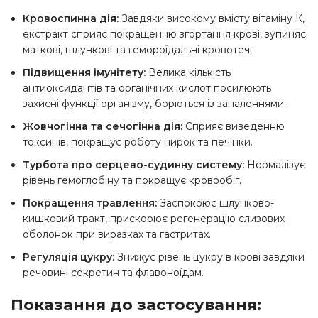
Кровоспинна дія:
Завдяки високому вмісту вітаміну К,
екстракт сприяє покращенню згортання крові, зупиняє
маткові, шлункові та гемороїдальні кровотечі.
Підвищення імунітету:
Велика кількість
антиоксидантів та органічних кислот посилюють
захисні функції організму, борються із запаленнями.
Жовчогінна та сечогінна дія:
Сприяє виведенню
токсинів, покращує роботу нирок та печінки.
Турбота про серцево-судинну систему:
Нормалізує
рівень гемоглобіну та покращує кровообіг.
Покращення травлення:
Заспокоює шлунково-
кишковий тракт, прискорює регенерацію слизових
оболонок при виразках та гастритах.
Регуляція цукру:
Знижує рівень цукру в крові завдяки
речовині секретин та флавоноїдам.
Показання до застосування: