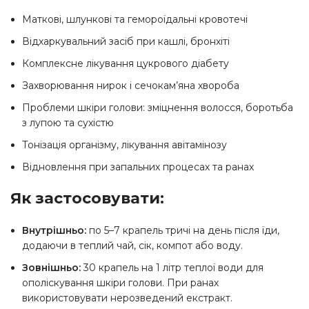
Маткові, шлункові та гемороїдальні кровотечі
Відхаркувальний засіб при кашлі, бронхіті
Комплексне лікування цукрового діабету
Захворювання нирок і сечокам’яна хвороба
Проблеми шкіри голови: зміцнення волосся, боротьба
з лупою та сухістю
Тонізація організму, лікування авітамінозу
Відновлення при запальних процесах та ранах
Як застосовувати:
Внутрішньо:
по 5–7 крапель тричі на день після їди,
додаючи в теплий чай, сік, компот або воду.
Зовнішньо:
30 крапель на 1 літр теплої води для
ополіскування шкіри голови. При ранах
використовувати нерозведений екстракт.