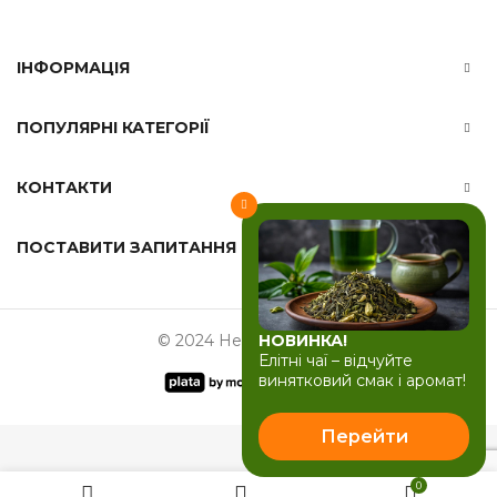
ІНФОРМАЦІЯ
ПОПУЛЯРНІ КАТЕГОРІЇ
КОНТАКТИ
ПОСТАВИТИ ЗАПИТАННЯ
НОВИНКА!
© 2024 Herbals-ua.com
Елітні чаї – відчуйте
винятковий смак і аромат!
Перейти
0
Екстракт каштан, 30 мл