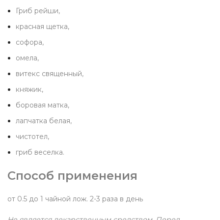
Гриб рейши,
красная щетка,
софора,
омела,
витекс священный,
княжик,
боровая матка,
лапчатка белая,
чистотел,
гриб веселка.
Способ применения
от 0.5 до 1 чайной лож. 2-3 раза в день
Не является лекарственным средством. Перед