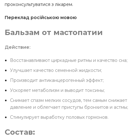
проконсультуватися з лікарем.
Переклад російською мовою
Бальзам от мастопатии
Действие:
Восстанавливают циркадные ритмы и качество сна;
Улучшает качество семенной жидкости;
Производит антиканцерогенный эффект;
Ускоряет метаболизм и выводит токсины;
Снимает спазм мелких сосудов, тем самым снижает
давление и облегчает приступы бронхитов и астмы;
Стимулирует выработку половых гормонов.
Состав: