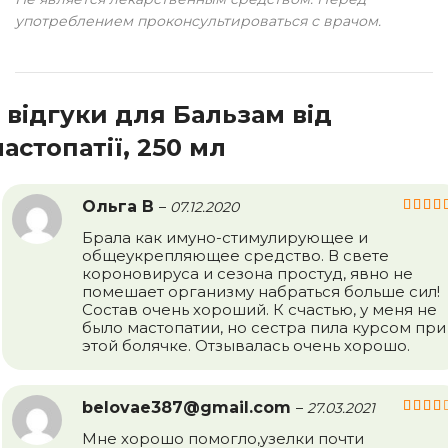
употреблением проконсультироваться с врачом.
 відгуки для
Бальзам від
астопатії, 250 мл
Ольга В
–
07.12.2020
Брала как имуно-стимулирующее и
общеукрепляющее средство. В свете
короновируса и сезона простуд, явно не
помешает организму набраться больше сил!
Состав очень хороший. К счастью, у меня не
было мастопатии, но сестра пила курсом при
этой болячке. Отзывалась очень хорошо.
belovae387@gmail.com
–
27.03.2021
Мне хорошо помогло,узелки почти