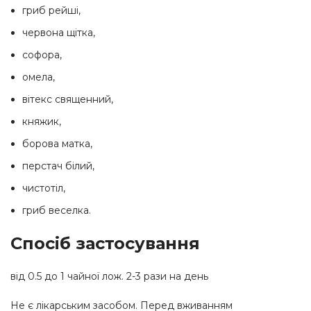
гриб рейші,
червона щітка,
софора,
омела,
вітекс священний,
княжик,
борова матка,
перстач білий,
чистотіл,
гриб веселка.
Спосіб застосування
від 0.5 до 1 чайної лож. 2-3 рази на день
Не є лікарським засобом. Перед вживанням