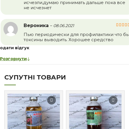
исчезли,думаю принимать дальше пока все
не исчезнет
Вероника
–
08.06.2021
Пью периодически для профилактики что б
токсины выводить. Хорошее средство
одати відгук
Розгорнути
СУПУТНІ ТОВАРИ