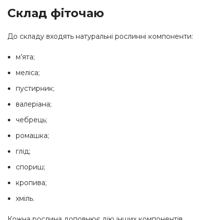
Склад фіточаю
До складу входять натуральні рослинні компоненти:
м’ята;
меліса;
пустирник;
валеріана;
чебрець;
ромашка;
глід;
спориш;
кропива;
хміль.
Кожна рослина доповнює дію інших компонентів,