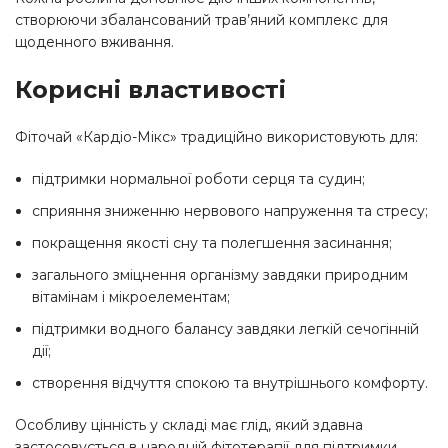
створюючи збалансований трав’яний комплекс для
щоденного вживання.
Корисні властивості
Фіточай «Кардіо-Мікс» традиційно використовують для:
підтримки нормальної роботи серця та судин;
сприяння зниженню нервового напруження та стресу;
покращення якості сну та полегшення засинання;
загального зміцнення організму завдяки природним
вітамінам і мікроелементам;
підтримки водного балансу завдяки легкій сечогінній
дії;
створення відчуття спокою та внутрішнього комфорту.
Особливу цінність у складі має глід, який здавна
застосовується в народній фітотерапії для підтримки